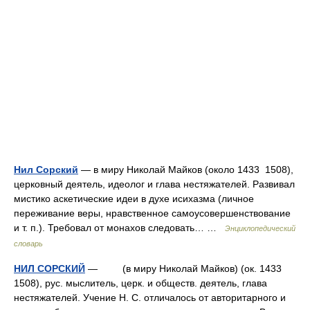
Нил Сорский
— в миру Николай Майков (около 1433 1508),
церковный деятель, идеолог и глава нестяжателей. Развивал
мистико аскетические идеи в духе исихазма (личное
переживание веры, нравственное самоусовершенствование
и т. п.). Требовал от монахов следовать… …
Энциклопедический
словарь
НИЛ СОРСКИЙ
— (в миру Николай Майков) (ок. 1433
1508), рус. мыслитель, церк. и обществ. деятель, глава
нестяжателей. Учение Н. С. отличалось от авторитарного и