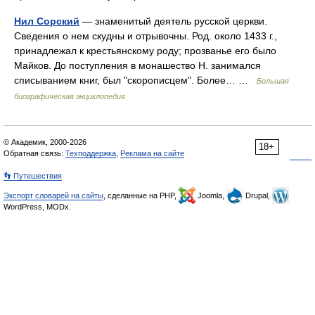
Нил Сорский
— знаменитый деятель русской церкви.
Сведения о нем скудны и отрывочны. Род. около 1433 г.,
принадлежал к крестьянскому роду; прозванье его было
Майков. До поступления в монашество Н. занимался
списыванием книг, был "скорописцем". Более… …
Большая
биографическая энциклопедия
© Академик, 2000-2026
18+
Обратная связь:
Техподдержка
,
Реклама на сайте
👣 Путешествия
Экспорт словарей на сайты
, сделанные на PHP,
Joomla,
Drupal,
WordPress, MODx.