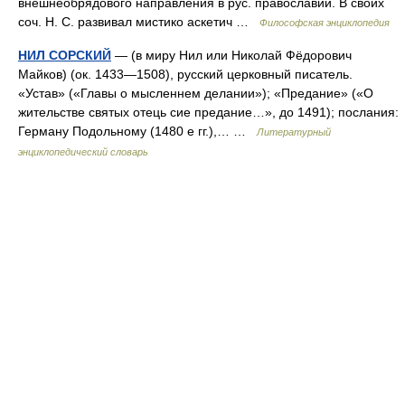
внешнеобрядового направления в рус. православии. В своих
соч. Н. С. развивал мистико аскетич …
Философская энциклопедия
НИЛ СОРСКИЙ
— (в миру Нил или Николай Фёдорович
Майков) (ок. 1433—1508), русский церковный писатель.
«Устав» («Главы о мысленнем делании»); «Предание» («О
жительстве святых отець сие предание…», до 1491); послания:
Герману Подольному (1480 е гг.),… …
Литературный
энциклопедический словарь