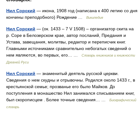
Нил Сорский
— икона, 1908 год (написана к 400 летию со дня
кончины преподобного) Рождение …
Википедия
Нил Сорский
— (ок. 1433 – 7 V 1508) – организатор скита на
р. Соре в Белозерском крае, автор посланий, Предания и
Устава, завещания, молитвы, редактор и переписчик книг.
Главными источниками сравнительно небогатых сведений о
нем являются, во первых, его… …
Словарь книжников и книжности
Древней Руси
Нил Сорский
— знаменитый деятель русской церкви.
Сведения о нем скудны и отрывочны. Родился около 1433 г., в
крестьянской семье; прозванье его было Майков. До
поступления в монашество Нил занимался списыванием книг,
был скорописцем . Более точные сведения… …
Биографический
словарь